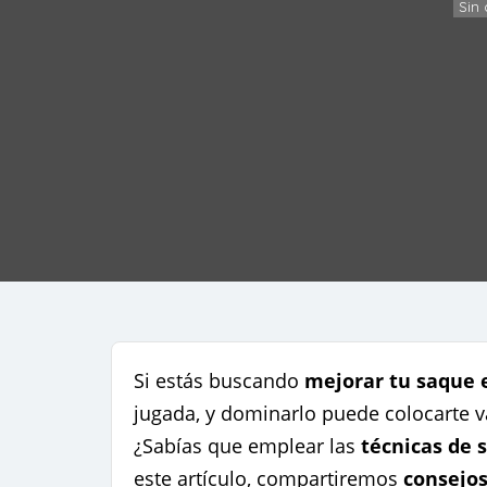
Sin 
Si estás buscando
mejorar tu saque 
jugada, y dominarlo puede colocarte va
¿Sabías que emplear las
técnicas de 
este artículo, compartiremos
consejos