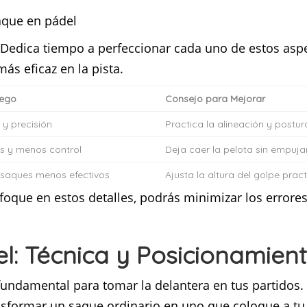
. Dedica tiempo a perfeccionar cada uno de estos asp
s eficaz en la pista.
uego
Consejo para Mejorar
y precisión
Practica la alineación y postur
es y menos control
Deja caer la pelota sin empuja
y saques menos efectivos
Ajusta la altura del golpe pra
foque en estos detalles, podrás minimizar los errore
l: Técnica y Posicionamien
fundamental para tomar la delantera en tus partidos
sformar un saque ordinario en uno que coloque a tu 