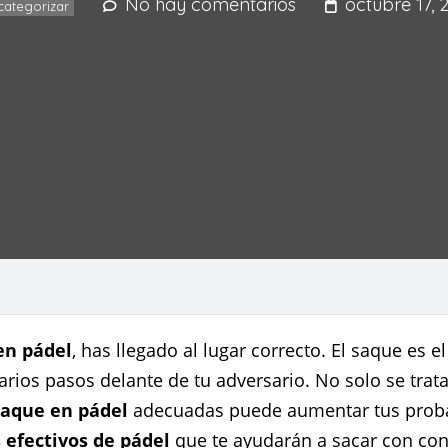
No hay comentarios
octubre 17, 
categorizar
en pádel
, has llegado al lugar correcto. El saque es 
rios pasos delante de tu adversario. No solo se trata 
saque en pádel
adecuadas puede aumentar tus probab
 efectivos de pádel
que te ayudarán a sacar con conf