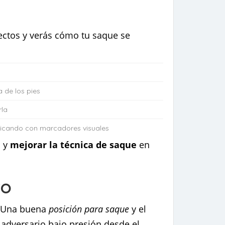
ectos y verás cómo tu saque se
a de los pies
rla
cticando con marcadores visuales
s y
mejorar la técnica de saque
en
to
. Una buena
posición para saque
y el
adversario bajo presión desde el