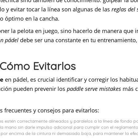
e técnica sino también de conocimiento: golpear la bo
o y evitar tocar la línea son algunas de las
reglas del
o óptimo en la cancha.
oner la pelota en juego, sino hacerlo de manera que 
en pádel
debe ser una constante en tu entrenamiento
Cómo Evitarlos
ue
en pádel, es crucial identificar y corregir los habit
ución pueden prevenir los
paddle serve mistakes
más c
s frecuentes y consejos para evitarlos:
s estén correctamente alineados y paralelos a la línea de fondo pa
la mano sin darle impulso adicional para cumplir con el reglamento y
ni por encima de la cintura ni demasiado baja, para mantener la efec