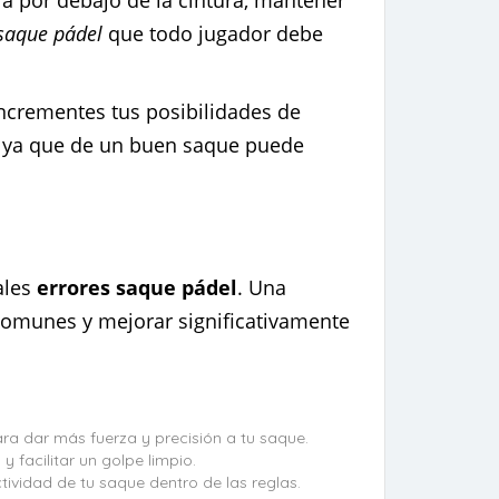
la por debajo de la cintura, mantener
 saque pádel
que todo jugador debe
incrementes tus posibilidades de
, ya que de un buen saque puede
uales
errores saque pádel
. Una
omunes y mejorar significativamente
ra dar más fuerza y precisión a tu saque.
 facilitar un golpe limpio.
tividad de tu saque dentro de las reglas.