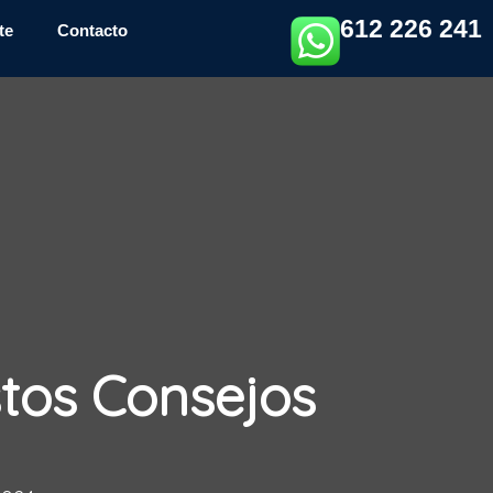
612 226 241
te
Contacto
stos Consejos