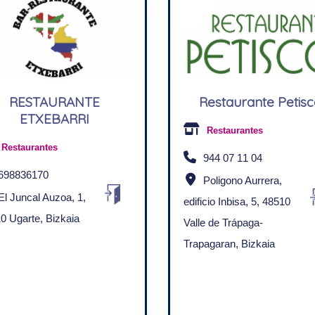
RESTAURANTE
Restaurante Petis
ETXEBARRI
Restaurantes
Restaurantes
944 07 11 04
698836170
Poligono Aurrera,
El Juncal Auzoa, 1,
edificio Inbisa, 5, 48510
0 Ugarte, Bizkaia
Valle de Trápaga-
Trapagaran, Bizkaia