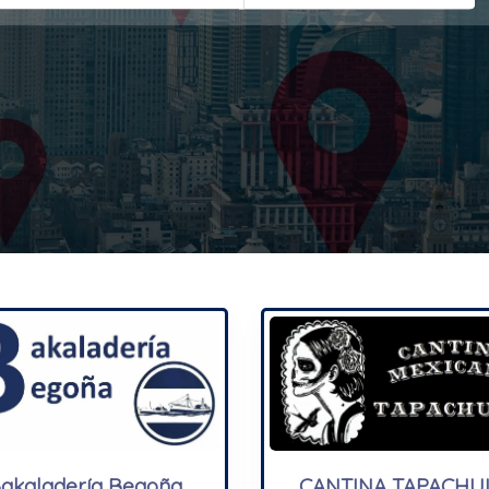
akaladería Begoña
CANTINA TAPACHU