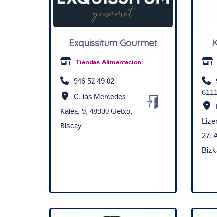
Exquissitum Gourmet
K
Tiendas Alimentacion
946 52 49 02
611
C. las Mercedes
Kalea, 9, 48930 Getxo,
Lize
Biscay
27, 
Bizk