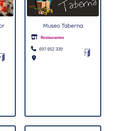
Museo Taberna
or
Restaurantes
697 652 339