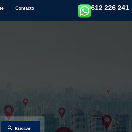
612 226 241
te
Contacto
s