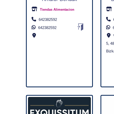
Tiendas Alimentacion
642382592
642382592
5, 4
Bizk