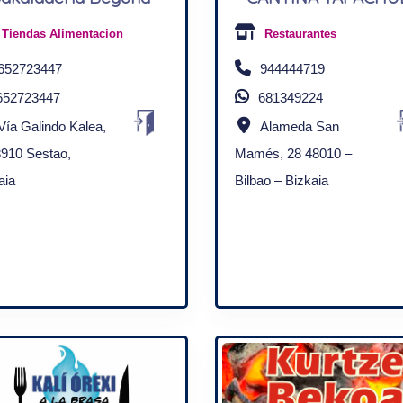
Tiendas Alimentacion
Restaurantes
652723447
944444719
652723447
681349224
Vía Galindo Kalea,
Alameda San
8910 Sestao,
Mamés, 28 48010 –
aia
Bilbao – Bizkaia