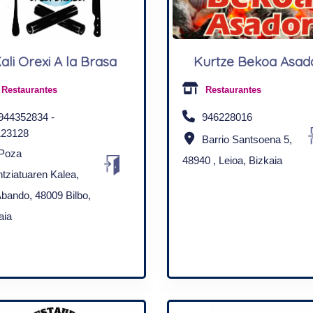
ali Orexi A la Brasa
Kurtze Bekoa Asad
Restaurantes
Restaurantes
944352834 -
946228016
123128
Barrio Santsoena 5,
Poza
48940 , Leioa, Bizkaia
ntziatuaren Kalea,
Abando, 48009 Bilbo,
aia