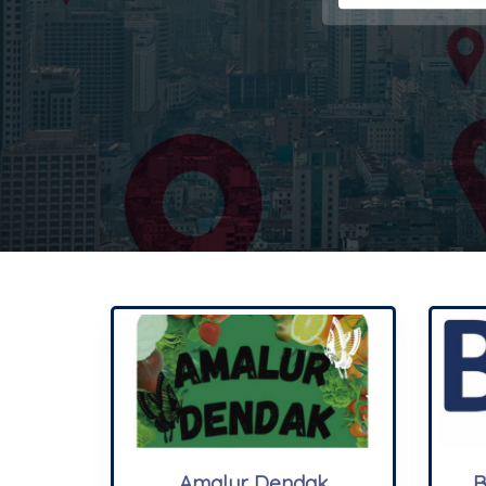
Amalur Dendak
B