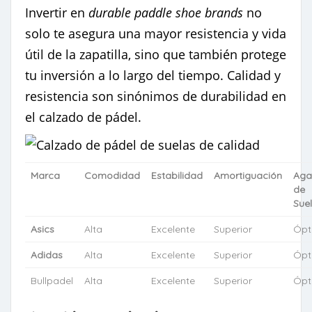
Invertir en
durable paddle shoe brands
no
solo te asegura una mayor resistencia y vida
útil de la zapatilla, sino que también protege
tu inversión a lo largo del tiempo. Calidad y
resistencia son sinónimos de durabilidad en
el calzado de pádel.
Marca
Comodidad
Estabilidad
Amortiguación
Aga
de
Sue
Asics
Alta
Excelente
Superior
Ópt
Adidas
Alta
Excelente
Superior
Ópt
Bullpadel
Alta
Excelente
Superior
Ópt