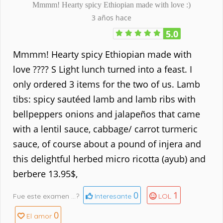
Mmmm! Hearty spicy Ethiopian made with love :)
3 años hace
5.0
Mmmm! Hearty spicy Ethiopian made with
love ???? S Light lunch turned into a feast. I
only ordered 3 items for the two of us. Lamb
tibs: spicy sautéed lamb and lamb ribs with
bellpeppers onions and jalapeños that came
with a lentil sauce, cabbage/ carrot turmeric
sauce, of course about a pound of injera and
this delightful herbed micro ricotta (ayub) and
berbere 13.95$,
0
1
Fue este examen ...?
Interesante
LOL
0
El amor