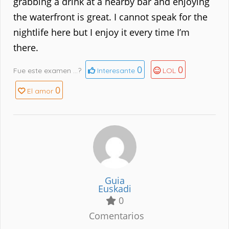
grabbing a drink at a nearby bar and enjoying
the waterfront is great. I cannot speak for the
nightlife here but I enjoy it every time I’m
there.
0
0
Fue este examen ...?
Interesante
LOL
0
El amor
Guia
Euskadi
0
Comentarios