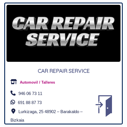
CAR REPAIR SERVICE
Automovil / Talleres
946 06 73 11
691 88 87 73
Lurkizaga, 25 48902 – Barakaldo –
Bizkaia