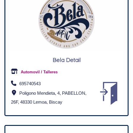
94 625 04 36
Ibarra kalea 10, 16.pabelloian, Gernika
Bela Detail
Automovil / Talleres
695740543
Poligono Mendieta, 4, PABELLON,
26F, 48330 Lemoa, Biscay