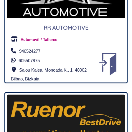
RR AUTOMOTIVE
Automovil / Talleres
946524277
605507975
Salou Kalea, Moncada K., 1, 48002
Bilbao, Bizkaia