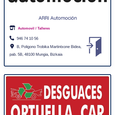
ARRI Automoción
Automovil / Talleres
946 74 10 56
B, Poligono Trobika Martintxone Bidea,
pab. 5B, 48100 Mungia, Bizkaia