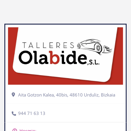
Aita Gotzon Kalea, 40bis, 48610 Urduliz, Bizkaia
944 71 63 13
Horario: