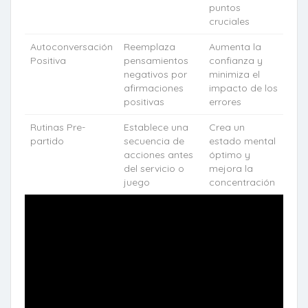
puntos
cruciales
Autoconversación
Reemplaza
Aumenta la
Positiva
pensamientos
confianza y
negativos por
minimiza el
afirmaciones
impacto de los
positivas
errores
Rutinas Pre-
Establece una
Crea un
partido
secuencia de
estado mental
acciones antes
óptimo y
del servicio o
mejora la
juego
concentración