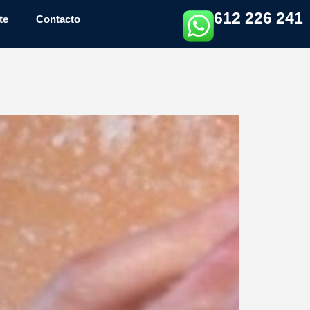
612 226 241
te
Contacto