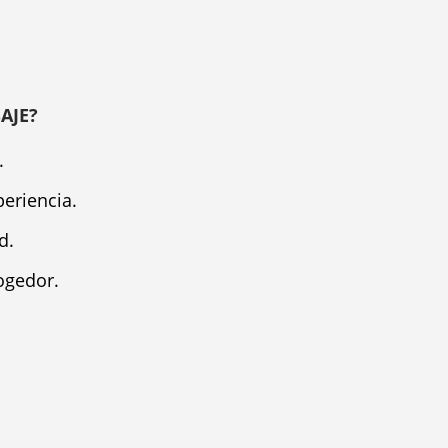
AJE?
.
eriencia.
d.
ogedor.