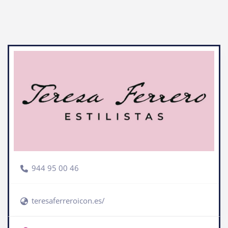
944 95 00 46
teresaferreroicon.es/