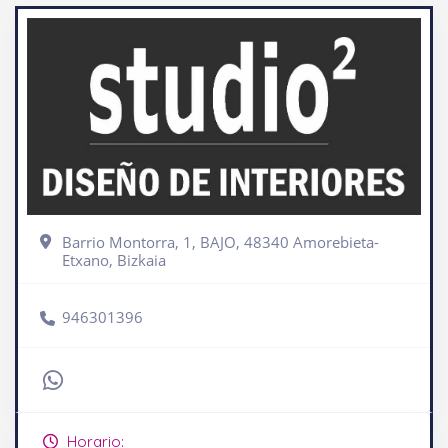
Barrio Montorra, 1, BAJO, 48340 Amorebieta-
Etxano, Bizkaia
946301396
Horario: