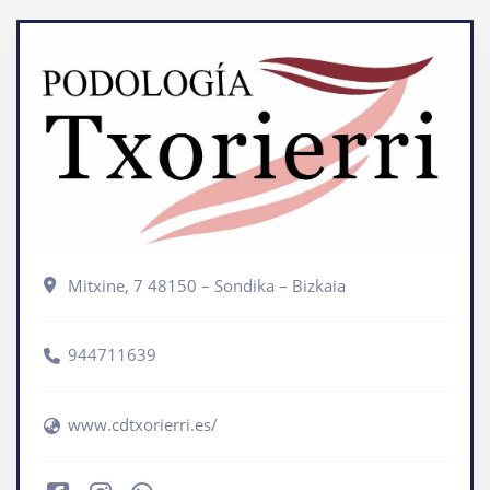
Mitxine, 7 48150 – Sondika – Bizkaia
944711639
www.cdtxorierri.es/