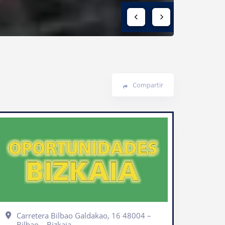
Compartir
Carretera Bilbao Galdakao, 16 48004 –
Bilbao – Bizkaia