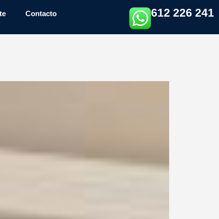
612 226 241
te
Contacto