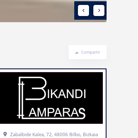
Compartir
Zabalbide Kalea, 72, 48006 Bilbo, Bizkaia