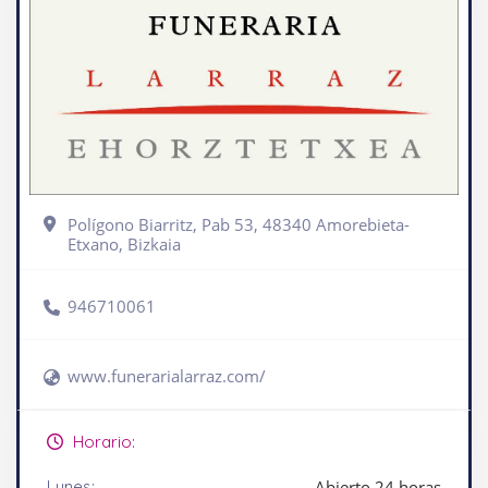
Polígono Biarritz, Pab 53, 48340 Amorebieta-
Etxano, Bizkaia
946710061
www.funerarialarraz.com/
Horario:
Lunes:
Abierto 24 horas