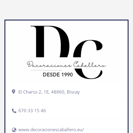
El Charco 2, 1E, 48860, Biscay
670 33 15 46
www.decoracionescaballero.eu/