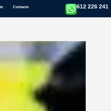
612 226 241
te
Contacto