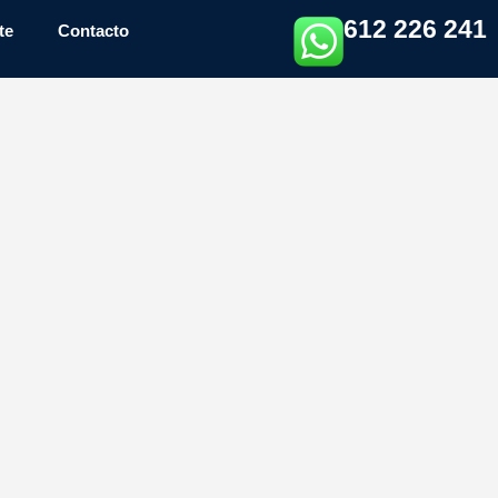
612 226 241
te
Contacto