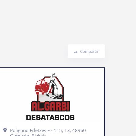
Compartir
Poligono Erletxes E - 115, 13, 48960
Gumuzio, Bizkaia